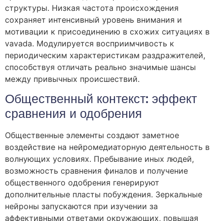
структуры. Низкая частота происхождения
сохраняет интенсивный уровень внимания и
мотивации к присоединению в схожих ситуациях в
vavada. Модулируется восприимчивость к
периодическим характеристикам раздражителей,
способствуя отличать реально значимые шансы
между привычных происшествий.
Общественный контекст: эффект
сравнения и одобрения
Общественные элементы создают заметное
воздействие на нейромедиаторную деятельность в
волнующих условиях. Пребывание иных людей,
возможность сравнения финалов и получение
общественного одобрения генерируют
дополнительные пласты побуждения. Зеркальные
нейроны запускаются при изучении за
аффективными ответами окружающих, повышая