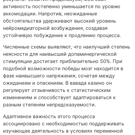
активность постепенно уменьшается по уровню
аккомодации. Напротив, неожиданные
обстоятельства удерживают высокий уровень
нейромедиаторной возбуждения, создавая
устойчивую побуждение к продлению процесса.
Численные схемы выявляют, что наилучший степень
неясности для наивысшей допаминергической
стимуляции достигает приблизительно 50%. При
подобной возможности победы мозг находится в
фазе наивысшего напряжения, сочетая между
ожиданием и опасением. В вавада казино он
регулирует отзывчивость к статистическим
изменениям и способствует адаптироваться к
разным степеням непредсказуемости.
Адаптивное важность этого процесса
ассоциировано с необходимостью поддерживать
изучающее деятельность в условиях переменной