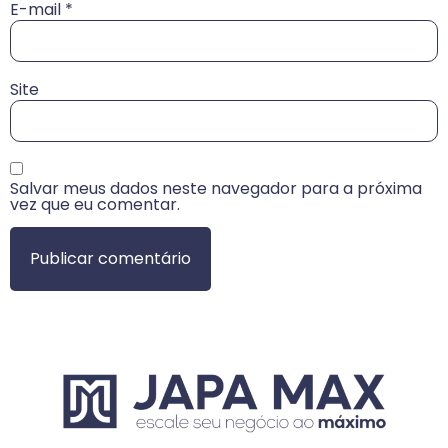
E-mail
*
Site
Salvar meus dados neste navegador para a próxima
vez que eu comentar.