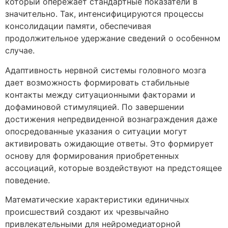
который опережает стандартные показатели в
значительно. Так, интенсифицируются процессы
консолидации памяти, обеспечивая
продолжительное удержание сведений о особенном
случае.
Адаптивность нервной системы головного мозга
дает возможность формировать стабильные
контакты между ситуационными факторами и
дофаминовой стимуляцией. По завершении
достижения непредвиденной вознаграждения даже
опосредованные указания о ситуации могут
активировать ожидающие ответы. Это формирует
основу для формирования приобретенных
ассоциаций, которые воздействуют на предстоящее
поведение.
Математические характеристики единичных
происшествий создают их чрезвычайно
привлекательными для нейромедиаторной