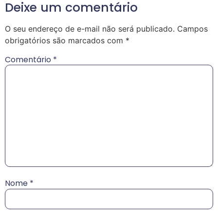
Deixe um comentário
O seu endereço de e-mail não será publicado.
Campos
obrigatórios são marcados com
*
Comentário
*
Nome
*