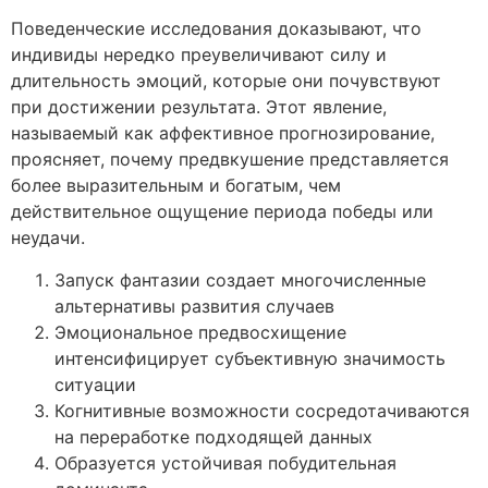
Поведенческие исследования доказывают, что
индивиды нередко преувеличивают силу и
длительность эмоций, которые они почувствуют
при достижении результата. Этот явление,
называемый как аффективное прогнозирование,
проясняет, почему предвкушение представляется
более выразительным и богатым, чем
действительное ощущение периода победы или
неудачи.
Запуск фантазии создает многочисленные
альтернативы развития случаев
Эмоциональное предвосхищение
интенсифицирует субъективную значимость
ситуации
Когнитивные возможности сосредотачиваются
на переработке подходящей данных
Образуется устойчивая побудительная