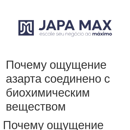
Почему ощущение
азарта соединено с
биохимическим
веществом
Почему ощущение