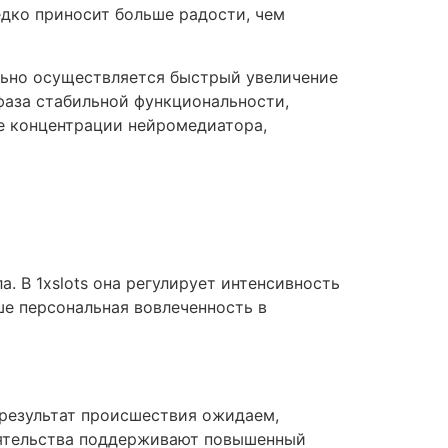
едко приносит больше радости, чем
льно осуществляется быстрый увеличение
 фаза стабильной функциональности,
е концентрации нейромедиатора,
 В 1xslots она регулирует интенсивность
ше персональная вовлеченность в
результат происшествия ожидаем,
тоятельства поддерживают повышенный