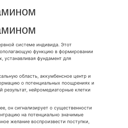
фамином
фамином
рвной системе индивида. Этот
вополагающую функцию в формировании
х, устанавливая фундамент для
альную область, аккумбенсное центр и
формацию о потенциальных поощрениях и
й результат, нейромедиаторные клетки
ее, он сигнализирует о существенности
ентрацию на потенциально значимые
вное желание воспроизвести поступки,