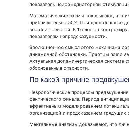
показатель нейромедиаторной стимуляции
Математические схемы показывают, что и
приблизительно 50%. При данной шансе д
верой и тревогой. В 1хслот он контроли
показателям непредсказуемости.
Эволюционное смысл этого механизма сое
динамичной обстановки. Праотцы homo sap
Актуальная допаминергическая система с
обоснованные опасности.
По какой причине предвкуше
Неврологические процессы предвкушения 
фактического финала. Период антиципаци
аффективным моделированием потенциальн
организацией и предсказанием грядущих 
Ментальные анализы доказывают, что лич