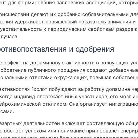
нт для формирования павловских ассоциаций, которые
оисшествий делают их особенно соблазнительными дл
ения удерживает повышенный показатель внимания и 
 чувствительность к периодическим свойствам раздраж
лучаев.
отивопоставления и одобрения
 эффект на дофаминовую активность в волнующих усл
и обретение публичного поощрения создают добавочн
иональными ответами окружающих, повышая собственн
активностях 1хслот побуждают выработку допамина ч
огда индивид опережает иных участников, его мозг ин
нейрохимической откликом. Она организует интеграци
сами.
 азартных деятельностей включает составляющую общ
 восторг успехом или понимание при провале генери
цесс проясняет, почему большинство предпочитают вол