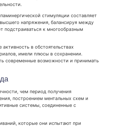
ельности.
опаминергической стимуляции составляет
ивысшего напряжения, балансируя между
ет подстраиваться к многообразным
 активность в обстоятельствах
риалов, имели плюсы в сохранении.
ать современные возможности и принимать
ода
ичности, чем период получения
ения, построением ментальных схем и
итивные системы, соединенные с
иваний, которые они испытают при