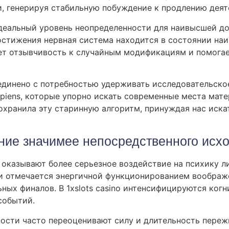
, генерируя стабильную побуждение к продлению деят
деальный уровень неопределенности для наивысшей д
остижения нервная система находится в состоянии на
рует отзывчивость к случайным модификациям и помога
динено с потребностью удерживать исследовательское
iens, которые упорно искать современные места мате
охранила эту старинную алгоритм, принуждая нас иск
ние значимее непосредственного исх
оказывают более серьезное воздействие на психику л
и отмечается энергичной функционированием воображ
ых финалов. В 1xslots casino интенсифицируются когн
событий.
ности часто переоценивают силу и длительность переж