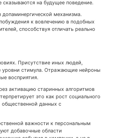
 сказываются на будущее поведение.
я допаминергической механизма.
побуждения к вовлечению в подобных
ителей, способствуя отличать реально
овиях. Присутствие иных людей,
ые уровни стимула. Отражающие нейроны
ые восприятия.
ерез активацию старинных алгоритмов
терпретирует это как рост социального
ю общественной данных с
ественной важности к персональным
руют добавочные области
нующие события в компании, а не в