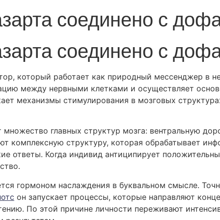
азарта соединено с до
азарта соединено с до
ор, который работает как природный мессенджер в не
ацию между нервными клетками и осуществляет осно
скает механизмы стимулирования в мозговых структура
множество главных структур мозга: вентральную дорс
ют комплексную структуру, которая обрабатывает ин
ие ответы. Когда индивид антиципирует положительны
ство.
ется гормоном наслаждения в буквальном смысле. Точн
лотс
он запускает процессы, которые направляют конц
тению. По этой причине личности переживают интенси