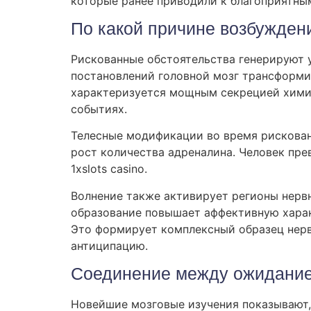
которые ранее приводили к благоприятным
По какой причине возбужден
Рискованные обстоятельства генерируют 
постановлений головной мозг трансформи
характеризуется мощным секрецией химич
событиях.
Телесные модификации во время рискован
рост количества адреналина. Человек пр
1xslots casino.
Волнение также активирует регионы нерв
образование повышает аффективную харак
Это формирует комплексный образец нерв
антиципацию.
Соединение между ожидание
Новейшие мозговые изучения показывают,