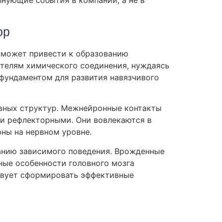
ор
 может привести к образованию
ателям химического соединения, нуждаясь
 фундаментом для развития навязчивого
рвных структур. Межнейронные контакты
и рефлекторными. Они вовлекаются в
ны на нервном уровне.
анию зависимого поведения. Врожденные
ные особенности головного мозга
твует сформировать эффективные