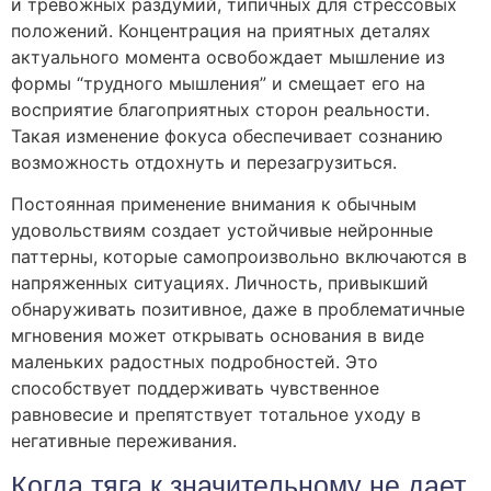
и тревожных раздумий, типичных для стрессовых
положений. Концентрация на приятных деталях
актуального момента освобождает мышление из
формы “трудного мышления” и смещает его на
восприятие благоприятных сторон реальности.
Такая изменение фокуса обеспечивает сознанию
возможность отдохнуть и перезагрузиться.
Постоянная применение внимания к обычным
удовольствиям создает устойчивые нейронные
паттерны, которые самопроизвольно включаются в
напряженных ситуациях. Личность, привыкший
обнаруживать позитивное, даже в проблематичные
мгновения может открывать основания в виде
маленьких радостных подробностей. Это
способствует поддерживать чувственное
равновесие и препятствует тотальное уходу в
негативные переживания.
Когда тяга к значительному не дает