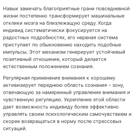
Навык замечать благоприятные грани повседневной
жизни постепенно трансформирует машинальные
отклики мозга на близлежащую среду. Когда
индивид систематически фокусируется на
радостных подробностях, его нервная система
приступает по обыкновению находить подобные
импульсы. Этот механизм генерирует устойчивый
позитивный отношение, который делается
естественным положением сознания.
Регулярная применение внимания к хорошему
активизирует переднюю область сознания – зону,
отвечающую за намеренный управление внимания и
чувственную регуляцию. Укрепление этой области
дает возможность индивиду более эффективно
управлять своим психологическим самочувствием и
скорее возвращаться в норму после стрессовых
ситуаций.