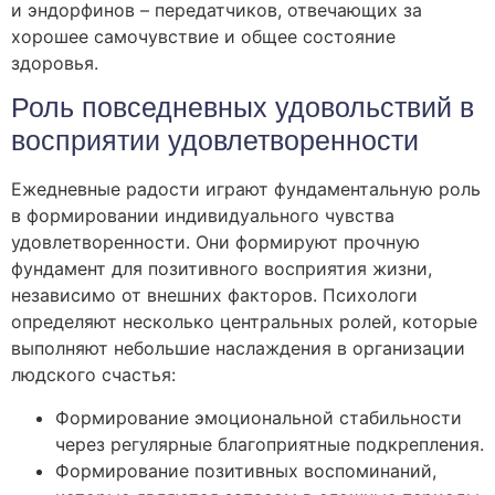
и эндорфинов – передатчиков, отвечающих за
хорошее самочувствие и общее состояние
здоровья.
Роль повседневных удовольствий в
восприятии удовлетворенности
Ежедневные радости играют фундаментальную роль
в формировании индивидуального чувства
удовлетворенности. Они формируют прочную
фундамент для позитивного восприятия жизни,
независимо от внешних факторов. Психологи
определяют несколько центральных ролей, которые
выполняют небольшие наслаждения в организации
людского счастья:
Формирование эмоциональной стабильности
через регулярные благоприятные подкрепления.
Формирование позитивных воспоминаний,