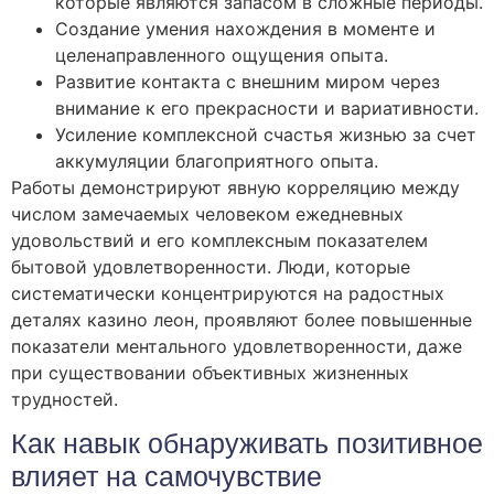
которые являются запасом в сложные периоды.
Создание умения нахождения в моменте и
целенаправленного ощущения опыта.
Развитие контакта с внешним миром через
внимание к его прекрасности и вариативности.
Усиление комплексной счастья жизнью за счет
аккумуляции благоприятного опыта.
Работы демонстрируют явную корреляцию между
числом замечаемых человеком ежедневных
удовольствий и его комплексным показателем
бытовой удовлетворенности. Люди, которые
систематически концентрируются на радостных
деталях казино леон, проявляют более повышенные
показатели ментального удовлетворенности, даже
при существовании объективных жизненных
трудностей.
Как навык обнаруживать позитивное
влияет на самочувствие