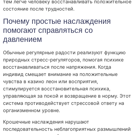
тем легче человеку восстанавливать положительное
состояние после трудностей.
Почему простые наслаждения
помогают справляться со
давлением
Обычные регулярные радости реализуют функцию
природных стресс-регуляторов, помогая психике
восстанавливаться после напряжения. Когда
индивид смещает внимание на положительные
чувства в казино леон или восприятия,
стимулируется восстановительная психика,
управляющая за покой и возвращение в норму. Этот
система противодействует стрессовой ответу на
организменном уровне.
Крошечные наслаждения нарушают
последовательность неблагоприятных размышлений