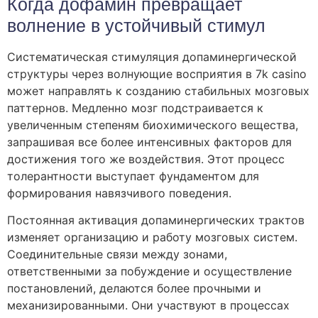
Когда дофамин превращает
волнение в устойчивый стимул
Систематическая стимуляция допаминергической
структуры через волнующие восприятия в 7k casino
может направлять к созданию стабильных мозговых
паттернов. Медленно мозг подстраивается к
увеличенным степеням биохимического вещества,
запрашивая все более интенсивных факторов для
достижения того же воздействия. Этот процесс
толерантности выступает фундаментом для
формирования навязчивого поведения.
Постоянная активация допаминергических трактов
изменяет организацию и работу мозговых систем.
Соединительные связи между зонами,
ответственными за побуждение и осуществление
постановлений, делаются более прочными и
механизированными. Они участвуют в процессах