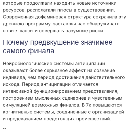
которые продолжали находить новые источники
ресурсов, располагали плюсы в существовании.
Современная дофаминовая структура сохранила эту
древнюю программу, заставляя нас обнаруживать
новые шансы и совершать разумные риски.
Почему предвкушение значимее
самого финала
Нейробиологические системы антиципации
оказывают более серьезное эффект на сознание
индивида, чем период достижения действительного
исхода. Период антиципации отличается
интенсивной функционированием представления,
построением мысленных сценариев и чувственным
симуляцией возможных финалов. В 7к повышаются
когнитивные системы, соединенные с организацией
и предсказанием предстоящих происшествий.