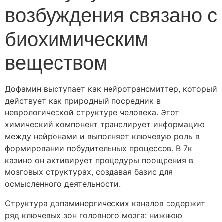
возбуждения связано с
биохимическим
веществом
Дофамин выступает как нейротрансмиттер, который
действует как природный посредник в
неврологической структуре человека. Этот
химический компонент транслирует информацию
между нейронами и выполняет ключевую роль в
формировании побудительных процессов. В 7к
казино он активирует процедуры поощрения в
мозговых структурах, создавая базис для
осмысленного деятельности.
Структура допаминергических каналов содержит
ряд ключевых зон головного мозга: нижнюю