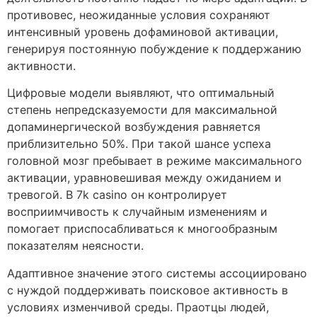
противовес, неожиданные условия сохраняют
интенсивный уровень дофаминовой активации,
генерируя постоянную побуждение к поддержанию
активности.
Цифровые модели выявляют, что оптимальный
степень непредсказуемости для максимальной
допаминергической возбуждения равняется
приблизительно 50%. При такой шансе успеха
головной мозг пребывает в режиме максимального
активации, уравновешивая между ожиданием и
тревогой. В 7k casino он контролирует
восприимчивость к случайным изменениям и
помогает приспосабливаться к многообразным
показателям неясности.
Адаптивное значение этого системы ассоциировано
с нуждой поддерживать поисковое активность в
условиях изменчивой среды. Праотцы людей,