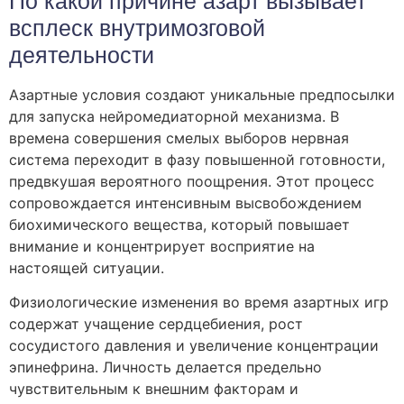
По какой причине азарт вызывает
всплеск внутримозговой
деятельности
Азартные условия создают уникальные предпосылки
для запуска нейромедиаторной механизма. В
времена совершения смелых выборов нервная
система переходит в фазу повышенной готовности,
предвкушая вероятного поощрения. Этот процесс
сопровождается интенсивным высвобождением
биохимического вещества, который повышает
внимание и концентрирует восприятие на
настоящей ситуации.
Физиологические изменения во время азартных игр
содержат учащение сердцебиения, рост
сосудистого давления и увеличение концентрации
эпинефрина. Личность делается предельно
чувствительным к внешним факторам и