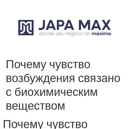
Почему чувство
возбуждения связано
с биохимическим
веществом
Почему чувство