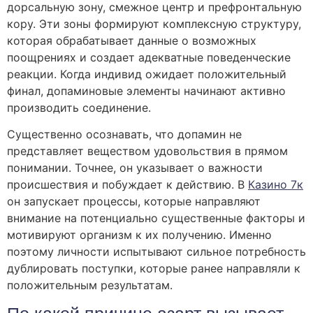
дорсальную зону, смежное центр и префронтальную
кору. Эти зоны формируют комплексную структуру,
которая обрабатывает данные о возможных
поощрениях и создает адекватные поведенческие
реакции. Когда индивид ожидает положительный
финал, допаминовые элементы начинают активно
производить соединение.
Существенно осознавать, что допамин не
представляет веществом удовольствия в прямом
понимании. Точнее, он указывает о важности
происшествия и побуждает к действию. В
Казино 7к
он запускает процессы, которые направляют
внимание на потенциально существенные факторы и
мотивируют организм к их получению. Именно
поэтому личности испытывают сильное потребность
дублировать поступки, которые ранее направляли к
положительным результатам.