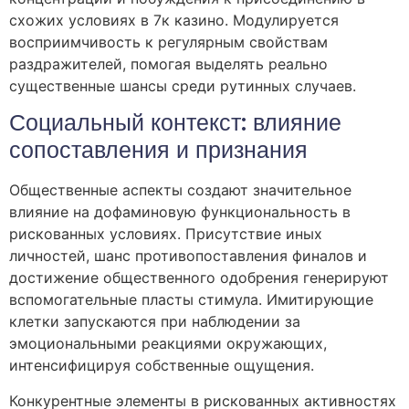
схожих условиях в 7к казино. Модулируется
восприимчивость к регулярным свойствам
раздражителей, помогая выделять реально
существенные шансы среди рутинных случаев.
Социальный контекст: влияние
сопоставления и признания
Общественные аспекты создают значительное
влияние на дофаминовую функциональность в
рискованных условиях. Присутствие иных
личностей, шанс противопоставления финалов и
достижение общественного одобрения генерируют
вспомогательные пласты стимула. Имитирующие
клетки запускаются при наблюдении за
эмоциональными реакциями окружающих,
интенсифицируя собственные ощущения.
Конкурентные элементы в рискованных активностях