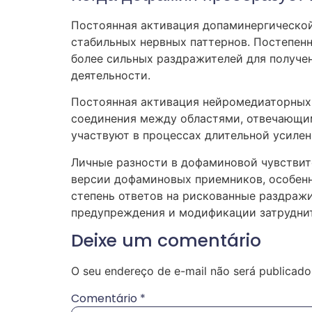
Постоянная активация допаминергическо
стабильных нервных паттернов. Постепен
более сильных раздражителей для получен
деятельности.
Постоянная активация нейромедиаторных 
соединения между областями, отвечающим
участвуют в процессах длительной усиле
Личные разности в дофаминовой чувствит
версии дофаминовых приемников, особенн
степень ответов на рискованные раздражи
предупреждения и модификации затруднит
Deixe um comentário
O seu endereço de e-mail não será publicado
Comentário
*