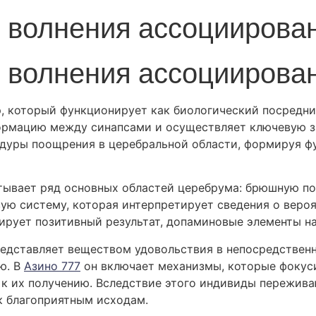
 волнения ассоциирова
 волнения ассоциирова
, который функционирует как биологический посредник
ормацию между синапсами и осуществляет ключевую з
цедуры поощрения в церебральной области, формируя 
ывает ряд основных областей церебрума: брюшную по
вую систему, которая интерпретирует сведения о веро
ирует позитивный результат, допаминовые элементы н
редставляет веществом удовольствия в непосредственн
ю. В
Азино 777
он включает механизмы, которые фокус
к их получению. Вследствие этого индивиды пережив
к благоприятным исходам.