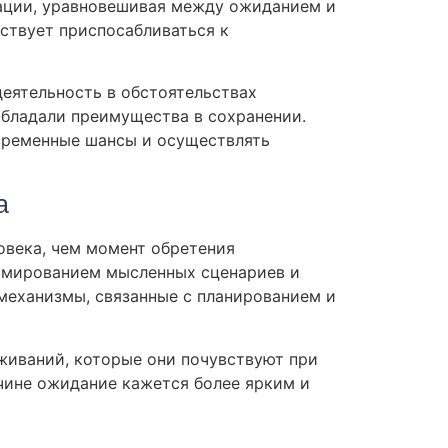
вации, уравновешивая между ожиданием и
ствует приспосабливаться к
еятельность в обстоятельствах
обладали преимущества в сохранении.
временные шансы и осуществлять
а
овека, чем момент обретения
ормированием мысленных сценариев и
механизмы, связанные с планированием и
живаний, которые они почувствуют при
ичине ожидание кажется более ярким и