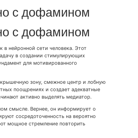
но с дофамином
но с дофамином
 в нейронной сети человека. Этот
адачу в создании стимулирующих
фундамент для мотивированного
крышечную зону, смежное центр и лобную
ятных поощрениях и создает адекватные
ачинают активно выделять медиатор.
ом смысле. Вернее, он информирует о
ируют сосредоточенность на вероятно
ают мощное стремление повторить