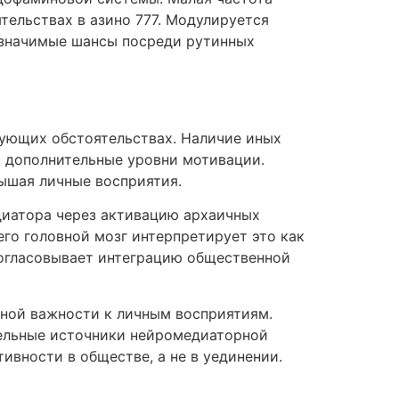
тельствах в азино 777. Модулируется
 значимые шансы посреди рутинных
нующих обстоятельствах. Наличие иных
т дополнительные уровни мотивации.
ышая личные восприятия.
диатора через активацию архаичных
его головной мозг интерпретирует это как
согласовывает интеграцию общественной
ной важности к личным восприятиям.
ельные источники нейромедиаторной
ивности в обществе, а не в уединении.