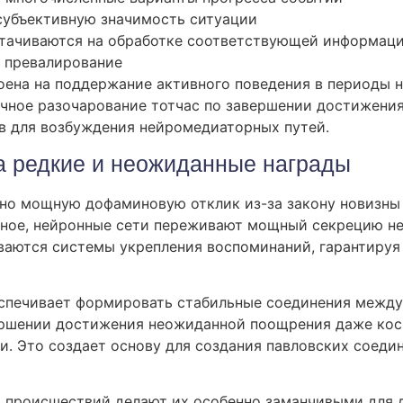
субъективную значимость ситуации
тачиваются на обработке соответствующей информац
я превалирование
ена на поддержание активного поведения в периоды не
ное разочарование тотчас по завершении достижения
в для возбуждения нейромедиаторных путей.
на редкие и неожиданные награды
о мощную дофаминовую отклик из-за закону новизны и
тное, нейронные сети переживают мощный секрецию н
иваются системы укрепления воспоминаний, гарантиру
еспечивает формировать стабильные соединения межд
ершении достижения неожиданной поощрения даже кос
. Это создает основу для создания павловских соедин
 происшествий делают их особенно заманчивыми для 